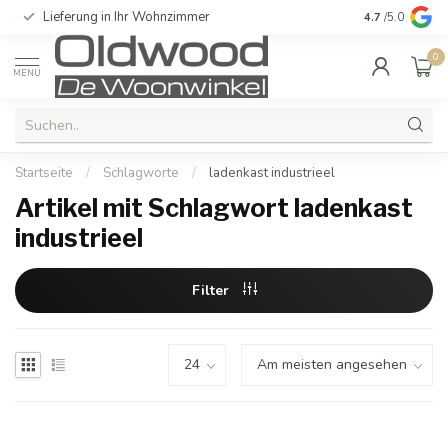
Lieferung in Ihr Wohnzimmer
Qualität und e
4.7
/5.0
0
MENU
Startseite
/
Schlagworte
/
ladenkast industrieel
Artikel mit Schlagwort ladenkast
industrieel
Filter