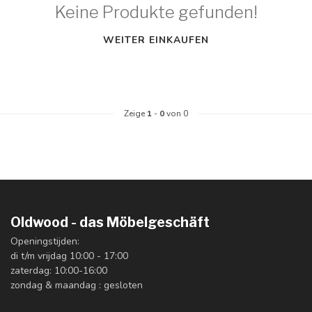
Keine Produkte gefunden!
WEITER EINKAUFEN
Zeige
1
-
0
von 0
Oldwood - das Möbelgeschäft
Openingstijden:
di t/m vrijdag 10:00 - 17:00
zaterdag: 10:00-16:00
zondag & maandag : gesloten