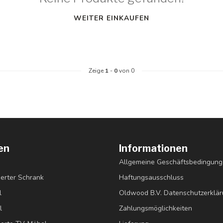
WEITER EINKAUFEN
Zeige
1
-
0
von 0
en
Informationen
Allgemeine Geschäftsbedingun
erter Schrank
Haftungsausschluss
l
Oldwood B.V. Datenschutzerklä
l
Zahlungsmöglichkeiten