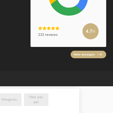
4.7
/5
232 reviews
Mehr anzeigen
Nee, pas
Weigeren
aan
e.nl