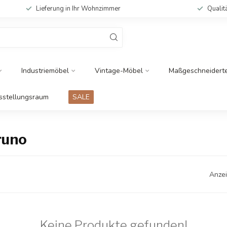
Lieferung in Ihr Wohnzimmer
Qualit
Industriemöbel
Vintage-Möbel
Maßgeschneidert
sstellungsraum
SALE
runo
Anzei
Keine Produkte gefunden!