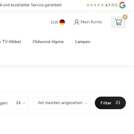
ät und exzellenter Service garantiert
4.7
/5.0
0
Mein Konto
EUR
e TV-Möbel
Oldwood Alpine
Lampen
gen:
Filter