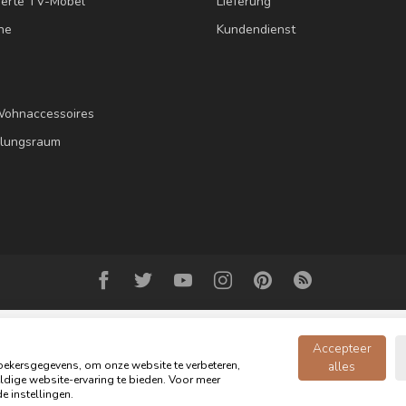
erte TV-Möbel
Lieferung
ne
Kundendienst
Wohnaccessoires
llungsraum
Accepteer
ekersgegevens, om onze website te verbeteren,
alles
dige website-ervaring te bieden. Voor meer
opyright 2026 Oldwood - das Möbelgeschäft - Powered by
webshop-servic
e instellingen.