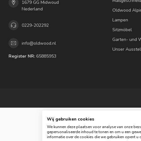
Maßgeschneid
1679 GG Midwoud
Nederland
Oldwood Alpi
Lampen
0229-202292
Sitzmöbel
Garten- und 
info@oldwood.nl
Unser Ausste
Register NR:
65885953
Wij gebruiken cookies
We kunnen deze plaatsen voor analyse van onze bezo
gepersonaliseerde inhoud te tonen en om u een gewel
© C
informatie over de cookies die we gebruiken opent u d