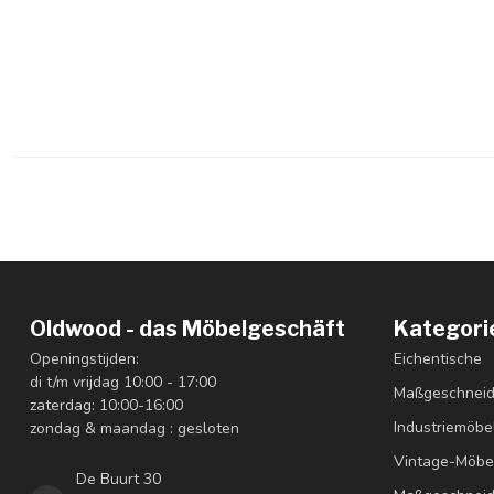
Oldwood - das Möbelgeschäft
Kategori
Openingstijden:
Eichentische
di t/m vrijdag 10:00 - 17:00
Maßgeschneid
zaterdag: 10:00-16:00
Industriemöbe
zondag & maandag : gesloten
Vintage-Möbe
De Buurt 30