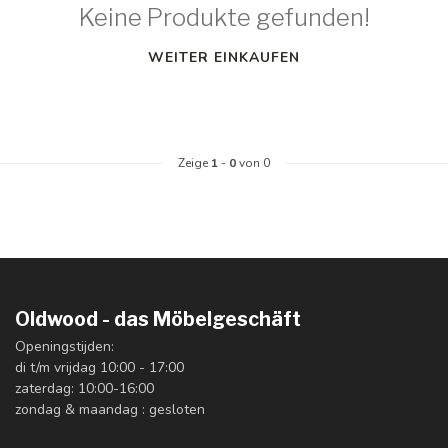
Keine Produkte gefunden!
WEITER EINKAUFEN
Zeige
1
-
0
von 0
Oldwood - das Möbelgeschäft
Openingstijden:
di t/m vrijdag 10:00 - 17:00
zaterdag: 10:00-16:00
zondag & maandag : gesloten