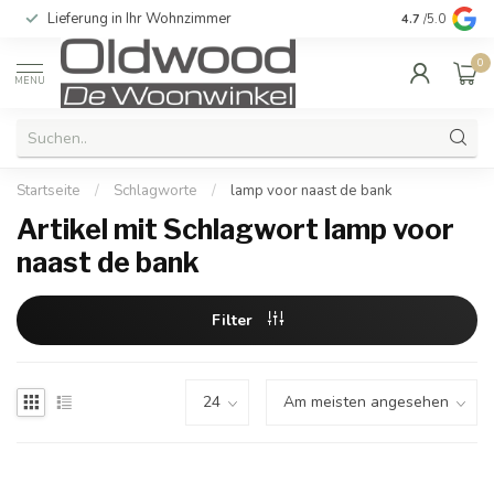
Lieferung in Ihr Wohnzimmer
Qualität und e
4.7
/5.0
0
MENU
Startseite
/
Schlagworte
/
lamp voor naast de bank
Artikel mit Schlagwort lamp voor
naast de bank
Filter