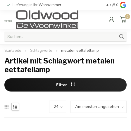
Lieferung in Ihr Wohnzimmer
Qualität und e
4.7
/5.0
0
MENU
Startseite
/
Schlagworte
/
metalen eettafellamp
Artikel mit Schlagwort metalen
eettafellamp
Filter