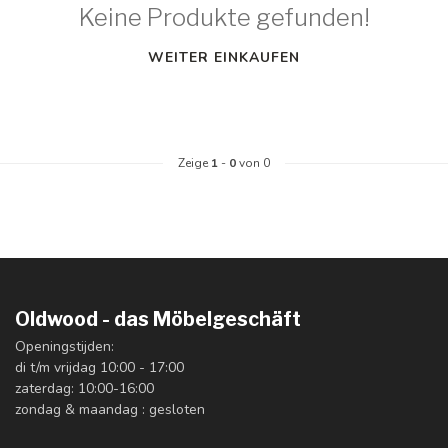
Keine Produkte gefunden!
WEITER EINKAUFEN
Zeige
1
-
0
von 0
Oldwood - das Möbelgeschäft
Openingstijden:
di t/m vrijdag 10:00 - 17:00
zaterdag: 10:00-16:00
zondag & maandag : gesloten