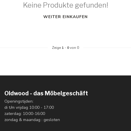
Keine Produkte gefunden!
WEITER EINKAUFEN
Zeige
1
-
0
von 0
Oldwood - das Möbelgeschäft
Openingstijden:
di t/m vrijdag 10:00 - 17:00
zaterdag: 10:00-16:00
zondag & maandag : gesloten