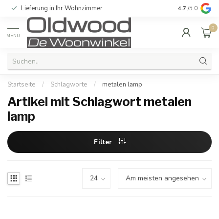
Lieferung in Ihr Wohnzimmer
Qualität und e
4.7
/5.0
0
MENU
Startseite
/
Schlagworte
/
metalen lamp
Artikel mit Schlagwort metalen
lamp
Filter