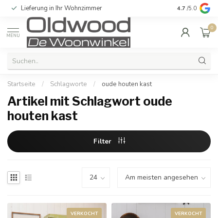
Lieferung in Ihr Wohnzimmer
Qualität und e
4.7
/5.0
0
MENU
Startseite
/
Schlagworte
/
oude houten kast
Artikel mit Schlagwort oude
houten kast
Filter
VERKOCHT
VERKOCHT