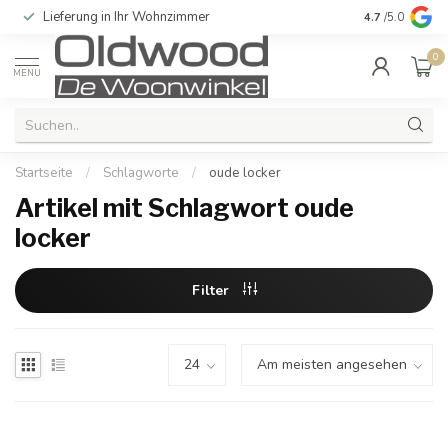
Lieferung in Ihr Wohnzimmer
Qualität und e
4.7
/5.0
0
MENU
Startseite
/
Schlagworte
/
oude locker
Artikel mit Schlagwort oude
locker
Filter