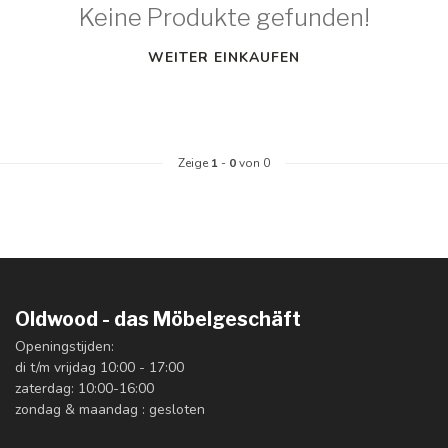
Keine Produkte gefunden!
WEITER EINKAUFEN
Zeige
1
-
0
von 0
Oldwood - das Möbelgeschäft
Openingstijden:
di t/m vrijdag 10:00 - 17:00
zaterdag: 10:00-16:00
zondag & maandag : gesloten