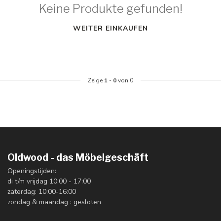
Keine Produkte gefunden!
WEITER EINKAUFEN
Zeige
1
-
0
von 0
Oldwood - das Möbelgeschäft
Openingstijden:
di t/m vrijdag 10:00 - 17:00
zaterdag: 10:00-16:00
zondag & maandag : gesloten