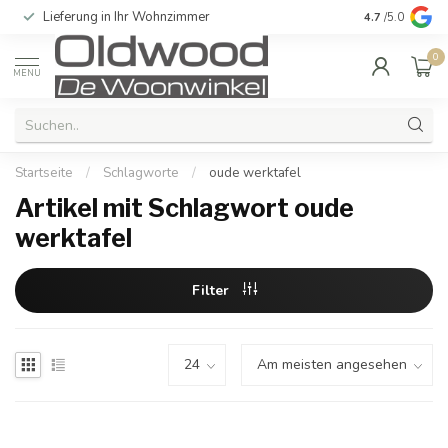
Lieferung in Ihr Wohnzimmer
Qualität und e
4.7
/5.0
0
MENU
Startseite
/
Schlagworte
/
oude werktafel
Artikel mit Schlagwort oude
werktafel
Filter