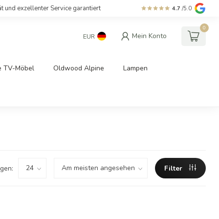
ät und exzellenter Service garantiert
4.7
/5.0
0
Mein Konto
EUR
e TV-Möbel
Oldwood Alpine
Lampen
gen:
Filter