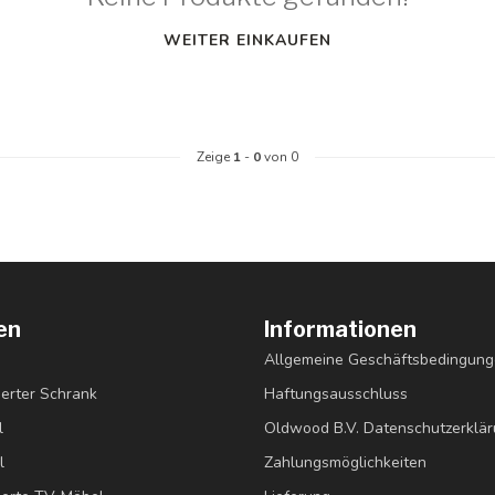
WEITER EINKAUFEN
Zeige
1
-
0
von 0
en
Informationen
Allgemeine Geschäftsbedingun
erter Schrank
Haftungsausschluss
l
Oldwood B.V. Datenschutzerklä
l
Zahlungsmöglichkeiten