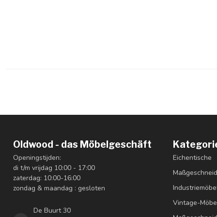
Oldwood - das Möbelgeschäft
Kategori
Openingstijden:
Eichentische
di t/m vrijdag 10:00 - 17:00
Maßgeschneid
zaterdag: 10:00-16:00
Industriemöbe
zondag & maandag : gesloten
Vintage-Möbe
De Buurt 30