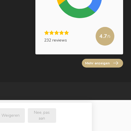
4.7
/5
232 reviews
Mehr anzeigen
Nee, pas
Weigeren
aan
e.nl