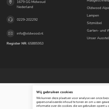
Maßgeschneid
1679 GG Midwoud
Nederland
Oldwood Alpi
Lampen
0229-202292
Sitzmöbel
Garten- und 
info@oldwood.nl
Unser Ausste
Register NR:
65885953
Wij gebruiken cookies
We kunnen deze plaatsen voor analyse van onze bezo
gepersonaliseerde inhoud te tonen en om u een gewel
© C
informatie over de cookies die we gebruiken opent u d