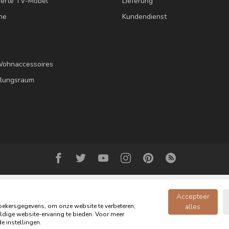
erte TV-Möbel
Lieferung
ne
Kundendienst
Wohnaccessoires
llungsraum
Accepteer
ekersgegevens, om onze website te verbeteren,
alles
dige website-ervaring te bieden. Voor meer
opyright 2026 Oldwood - das Möbelgeschäft - Powered by
webshop-servic
e instellingen.