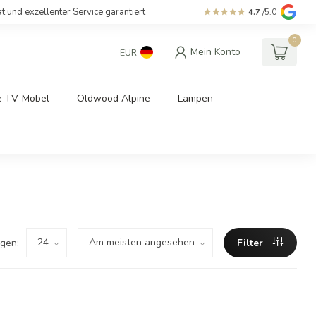
ät und exzellenter Service garantiert
4.7
/5.0
0
Mein Konto
EUR
e TV-Möbel
Oldwood Alpine
Lampen
gen:
Filter