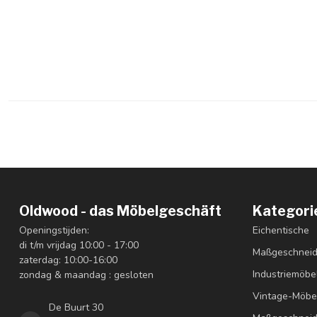
Oldwood - das Möbelgeschäft
Kategori
Openingstijden:
Eichentische
di t/m vrijdag 10:00 - 17:00
Maßgeschneid
zaterdag: 10:00-16:00
Industriemöbe
zondag & maandag : gesloten
Vintage-Möbe
De Buurt 30