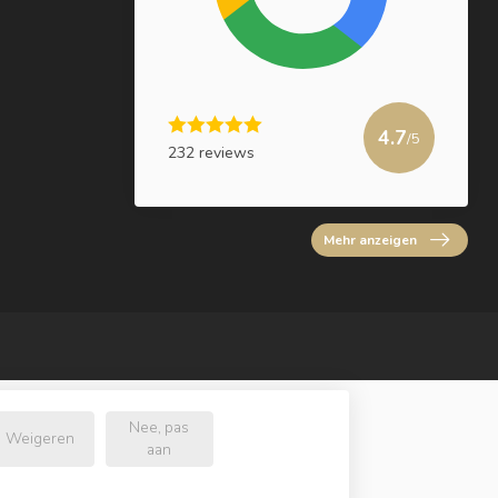
4.7
/5
232 reviews
Mehr anzeigen
Nee, pas
Weigeren
aan
e.nl