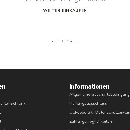
WEITER EINKAUFEN
Zeige
1
-
0
von 0
en
Informationen
Allgemeine Geschäftsbedingun
erter Schrank
Haftungsausschluss
l
Oldwood B.V. Datenschutzerklä
l
Zahlungsmöglichkeiten