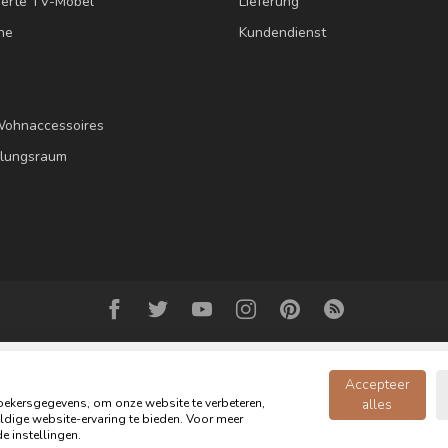
erte TV-Möbel
Lieferung
ne
Kundendienst
Wohnaccessoires
llungsraum
Accepteer
ekersgegevens, om onze website te verbeteren,
alles
dige website-ervaring te bieden. Voor meer
opyright 2026 Oldwood - das Möbelgeschäft - Powered by
webshop-servic
e instellingen.