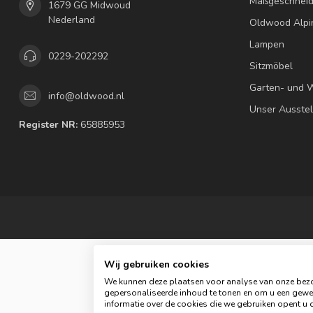
Maßgeschneid
1679 GG Midwoud
Nederland
Oldwood Alpi
Lampen
0229-202292
Sitzmöbel
Garten- und 
info@oldwood.nl
Unser Ausste
Register NR:
65885953
Wij gebruiken cookies
We kunnen deze plaatsen voor analyse van onze bezo
gepersonaliseerde inhoud te tonen en om u een gewel
© C
informatie over de cookies die we gebruiken opent u d