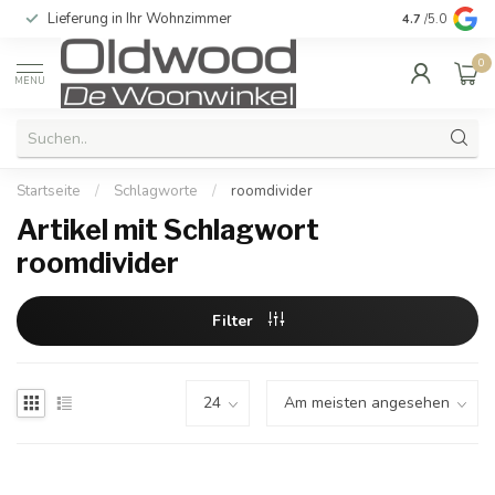
Lieferung in Ihr Wohnzimmer
Qualität und e
4.7
/5.0
0
MENU
Startseite
/
Schlagworte
/
roomdivider
Artikel mit Schlagwort
roomdivider
Filter