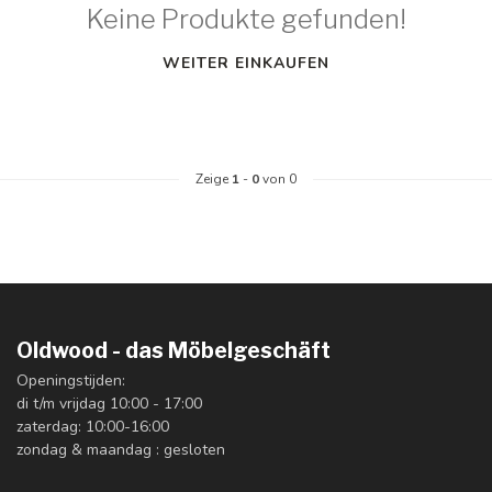
Keine Produkte gefunden!
WEITER EINKAUFEN
Zeige
1
-
0
von 0
Oldwood - das Möbelgeschäft
Openingstijden:
di t/m vrijdag 10:00 - 17:00
zaterdag: 10:00-16:00
zondag & maandag : gesloten