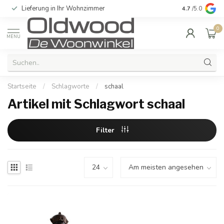
Lieferung in Ihr Wohnzimmer
Qualität und e
4.7
/5.0
0
MENU
Startseite
/
Schlagworte
/
schaal
Artikel mit Schlagwort schaal
Filter