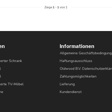
Zeige
1
-
1
von 1
en
Informationen
Allgemeine Geschäftsbedingun
erter Schrank
Haftungsausschluss
l
Oldwood B.V. Datenschutzerklä
l
Zahlungsmöglichkeiten
erte TV-Möbel
Lieferung
ne
Kundendienst