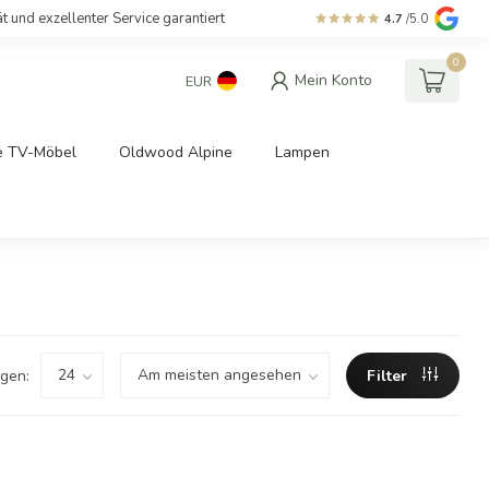
ät und exzellenter Service garantiert
4.7
/5.0
0
Mein Konto
EUR
e TV-Möbel
Oldwood Alpine
Lampen
gen:
Filter