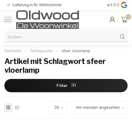
Lieferung in Ihr Wohnzimmer
Qualität und e
4.7
/5.0
0
MENU
Startseite
/
Schlagworte
/
sfeer vloerlamp
Artikel mit Schlagwort sfeer
vloerlamp
Filter