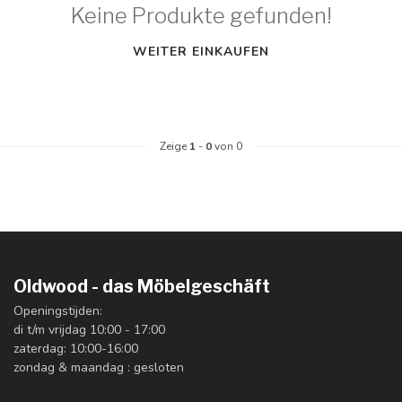
Keine Produkte gefunden!
WEITER EINKAUFEN
Zeige
1
-
0
von 0
Oldwood - das Möbelgeschäft
Openingstijden:
di t/m vrijdag 10:00 - 17:00
zaterdag: 10:00-16:00
zondag & maandag : gesloten