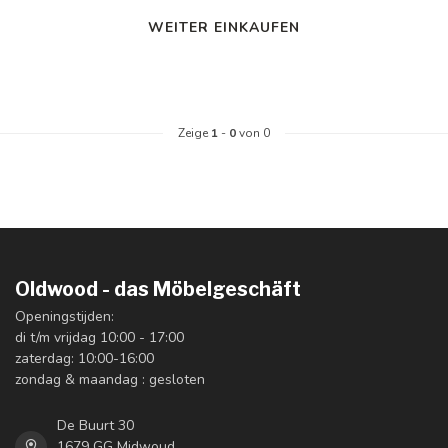
WEITER EINKAUFEN
Zeige
1
-
0
von 0
Oldwood - das Möbelgeschäft
Openingstijden:
di t/m vrijdag 10:00 - 17:00
zaterdag: 10:00-16:00
zondag & maandag : gesloten
De Buurt 30
1679 GG Midwoud