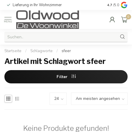
Lieferung in Ihr Wohnzimmer
Qualität und e
4.7
/5.0
0
MENU
Startseite
/
Schlagworte
/
sfeer
Artikel mit Schlagwort sfeer
Filter
Keine Produkte gefunden!