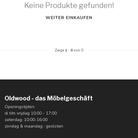
Keine Produkte gefunden!
WEITER EINKAUFEN
Zeige
1
-
0
von 0
Oldwood - das Möbelgeschäft
Openingstijden:
di t/m vrijdag 10:00 - 17:00
zaterdag: 10:00-16:00
zondag & maandag : gesloten