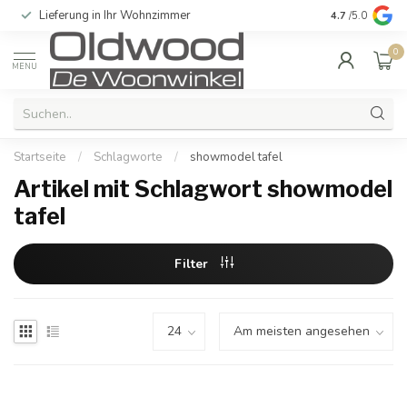
Lieferung in Ihr Wohnzimmer
Qualität und e
4.7
/5.0
0
MENU
Startseite
/
Schlagworte
/
showmodel tafel
Artikel mit Schlagwort showmodel
tafel
Filter