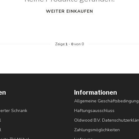
WEITER EINKAUFEN
Zeige
1
-
0
von 0
en
Informationen
Allgemeine Geschäftsbedingun
erter Schrank
Haftungsausschluss
l
Oldwood B.V. Datenschutzerklä
l
Zahlungsmöglichkeiten