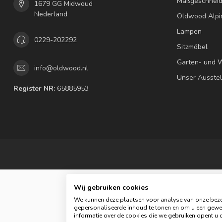
Maßgeschneid
1679 GG Midwoud
Nederland
Oldwood Alpi
Lampen
0229-202292
Sitzmöbel
Garten- und 
info@oldwood.nl
Unser Ausste
Register NR:
65885953
Wij gebruiken cookies
We kunnen deze plaatsen voor analyse van onze bezo
gepersonaliseerde inhoud te tonen en om u een gewel
© C
informatie over de cookies die we gebruiken opent u d