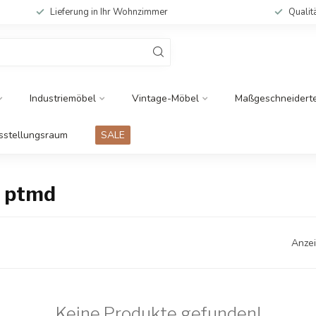
Lieferung in Ihr Wohnzimmer
Qualit
Industriemöbel
Vintage-Möbel
Maßgeschneidert
sstellungsraum
SALE
l ptmd
Anzei
Keine Produkte gefunden!