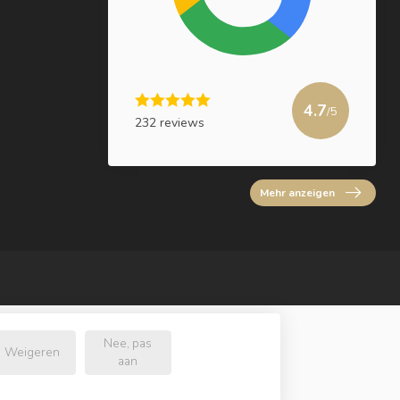
4.7
/5
232 reviews
Mehr anzeigen
Nee, pas
Weigeren
aan
e.nl