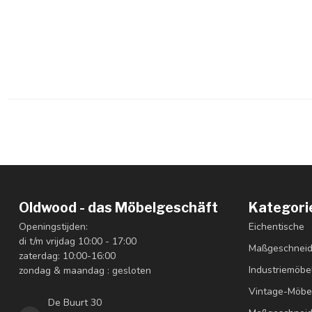
Oldwood - das Möbelgeschäft
Kategori
Openingstijden:
Eichentische
di t/m vrijdag 10:00 - 17:00
Maßgeschneid
zaterdag: 10:00-16:00
Industriemöbe
zondag & maandag : gesloten
Vintage-Möbe
De Buurt 30