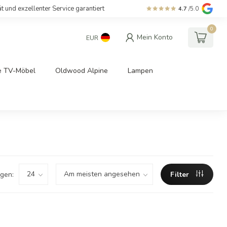
ät und exzellenter Service garantiert
4.7
/5.0
0
Mein Konto
EUR
e TV-Möbel
Oldwood Alpine
Lampen
gen:
Filter