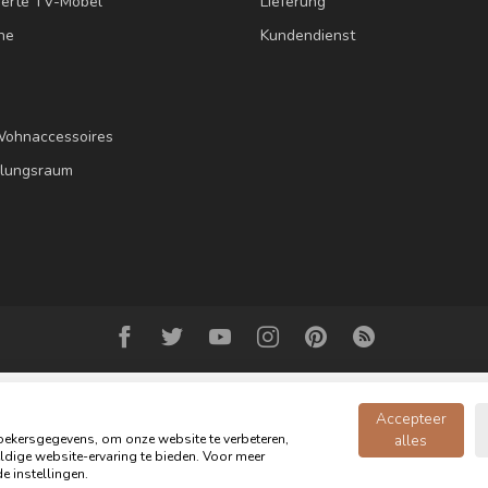
erte TV-Möbel
Lieferung
ne
Kundendienst
Wohnaccessoires
llungsraum
Accepteer
ekersgegevens, om onze website te verbeteren,
alles
dige website-ervaring te bieden. Voor meer
opyright 2026 Oldwood - das Möbelgeschäft - Powered by
webshop-servic
e instellingen.