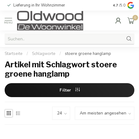
Lieferung in Ihr Wohnzimmer
Qualität und e
4.7
/5.0
0
MENU
Startseite
/
Schlagworte
/
stoere groene hanglamp
Artikel mit Schlagwort stoere
groene hanglamp
Filter