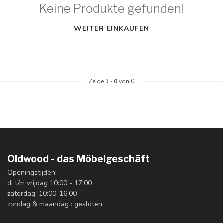
Keine Produkte gefunden!
WEITER EINKAUFEN
Zeige
1
-
0
von 0
Oldwood - das Möbelgeschäft
Openingstijden:
di t/m vrijdag 10:00 - 17:00
zaterdag: 10:00-16:00
zondag & maandag : gesloten