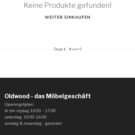
Keine Produkte gefunden!
WEITER EINKAUFEN
Zeige
1
-
0
von 0
Oldwood - das Möbelgeschäft
Openingstijden:
di t/m vrijdag 10:00 - 17:00
zaterdag: 10:00-16:00
zondag & maandag : gesloten