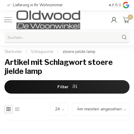
Lieferung in Ihr Wohnzimmer
Qualität und e
4.7
/5.0
0
MENU
Startseite
/
Schlagworte
/
stoere jielde lamp
Artikel mit Schlagwort stoere
jielde lamp
Filter