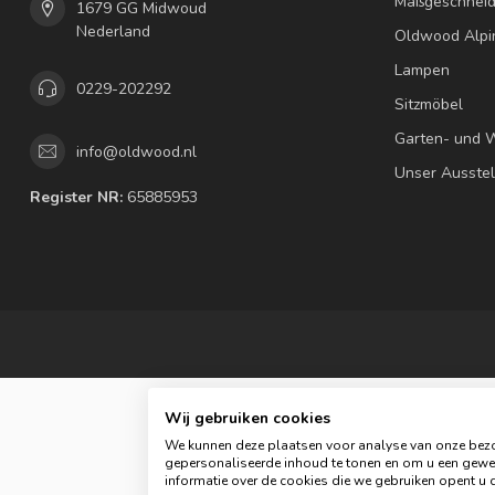
Maßgeschneid
1679 GG Midwoud
Nederland
Oldwood Alpi
Lampen
0229-202292
Sitzmöbel
Garten- und 
info@oldwood.nl
Unser Ausste
Register NR:
65885953
Wij gebruiken cookies
We kunnen deze plaatsen voor analyse van onze bezo
gepersonaliseerde inhoud te tonen en om u een gewel
© C
informatie over de cookies die we gebruiken opent u d