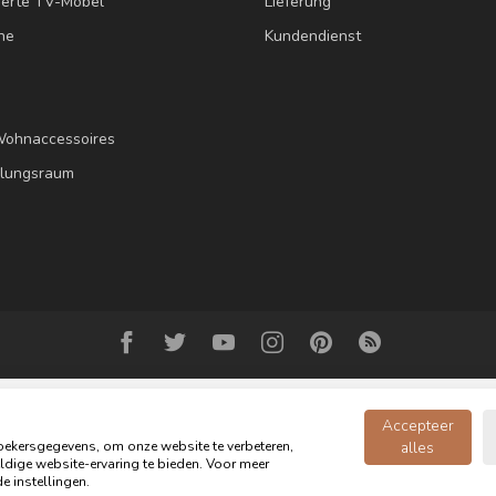
erte TV-Möbel
Lieferung
ne
Kundendienst
Wohnaccessoires
llungsraum
Accepteer
ekersgegevens, om onze website te verbeteren,
alles
dige website-ervaring te bieden. Voor meer
opyright 2026 Oldwood - das Möbelgeschäft - Powered by
webshop-servic
e instellingen.