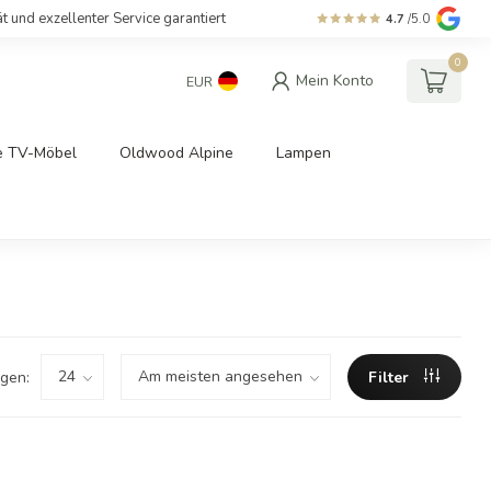
ät und exzellenter Service garantiert
4.7
/5.0
0
Mein Konto
EUR
e TV-Möbel
Oldwood Alpine
Lampen
gen:
Filter