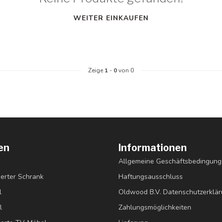
WEITER EINKAUFEN
Zeige
1
-
0
von 0
en
Informationen
Allgemeine Geschäftsbedingun
erter Schrank
Haftungsausschluss
l
Oldwood B.V. Datenschutzerklä
l
Zahlungsmöglichkeiten