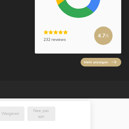
4.7
/5
232 reviews
Mehr anzeigen
Nee, pas
Weigeren
aan
e.nl