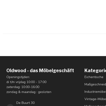
Oldwood - das Möbelgeschäft
Kategori
Openingstijden:
Eichentische
di t/m vrijdag 10:00 - 17:00
Maßgeschneid
zaterdag: 10:00-16:00
Industriemöbe
zondag & maandag : gesloten
Vintage-Möbe
De Buurt 30