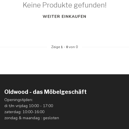
Keine Produkte gefunden!
WEITER EINKAUFEN
Zeige
1
-
0
von 0
Oldwood - das Möbelgeschäft
Openingstijden:
di t/m vrijdag 10:00 - 17:00
zaterdag: 10:00-16:00
zondag & maandag : gesloten