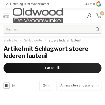
Lieferung in Ihr Wohnzimmer
Qualität und e
4.7
/5.0
0
MENU
Startseite
/
Schlagworte
/
stoere lederen fauteuil
Artikel mit Schlagwort stoere
lederen fauteuil
Filter