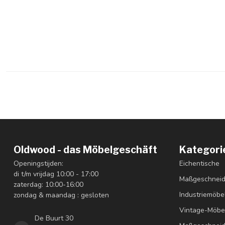
Oldwood - das Möbelgeschäft
Kategori
Openingstijden:
Eichentische
di t/m vrijdag 10:00 - 17:00
Maßgeschneid
zaterdag: 10:00-16:00
Industriemöbe
zondag & maandag : gesloten
Vintage-Möbe
De Buurt 30