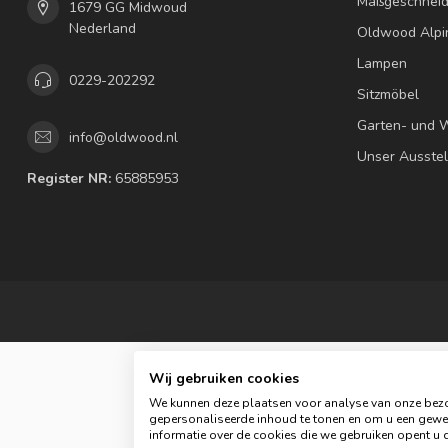
Maßgeschneid
1679 GG Midwoud
Nederland
Oldwood Alpi
Lampen
0229-202292
Sitzmöbel
Garten- und 
info@oldwood.nl
Unser Ausste
Register NR:
65885953
Wij gebruiken cookies
We kunnen deze plaatsen voor analyse van onze bezo
gepersonaliseerde inhoud te tonen en om u een gewel
© C
informatie over de cookies die we gebruiken opent u d