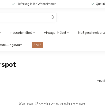
Lieferung in Ihr Wohnzimmer
Qualit
Industriemöbel
Vintage-Möbel
Maßgeschneidert
sstellungsraum
SALE
rspot
Anzei
Keine Produkte gefunden!