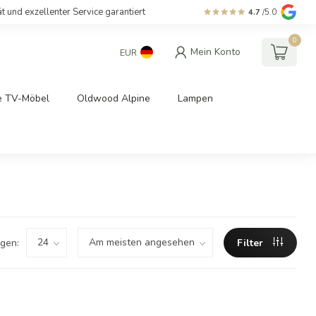
ät und exzellenter Service garantiert
4.7
/5.0
0
Mein Konto
EUR
e TV-Möbel
Oldwood Alpine
Lampen
gen:
Filter