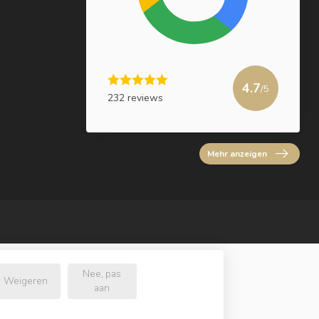
4.7
/5
232 reviews
Mehr anzeigen
Nee, pas
Weigeren
aan
e.nl