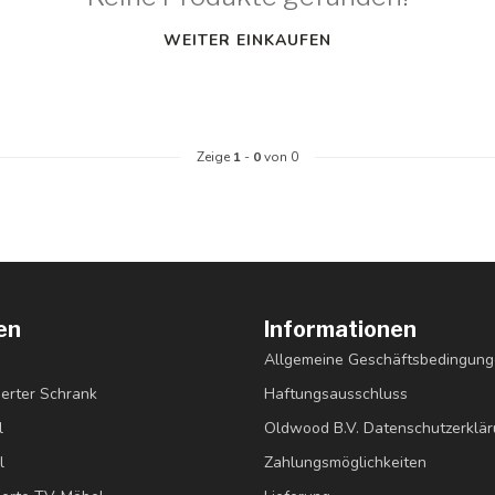
WEITER EINKAUFEN
Zeige
1
-
0
von 0
en
Informationen
Allgemeine Geschäftsbedingun
erter Schrank
Haftungsausschluss
l
Oldwood B.V. Datenschutzerklä
l
Zahlungsmöglichkeiten