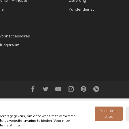
erte TV-Möbel
Lieferung
ne
Kundendienst
Wohnaccessoires
llungsraum
Accepteer
ekersgegevens, om onze website te verbeteren,
alles
dige website-ervaring te bieden. Voor meer
opyright 2026 Oldwood - das Möbelgeschäft - Powered by
webshop-servic
e instellingen.