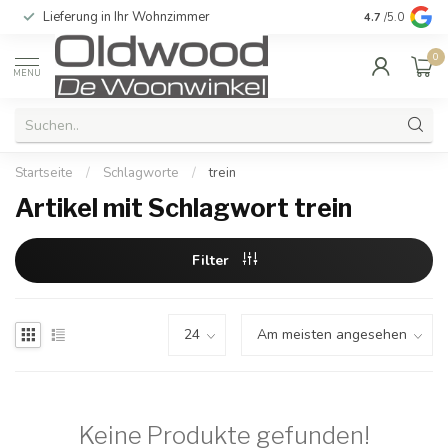
Lieferung in Ihr Wohnzimmer
Qualität und e
4.7
/5.0
0
MENU
Startseite
/
Schlagworte
/
trein
Artikel mit Schlagwort trein
Filter
Keine Produkte gefunden!