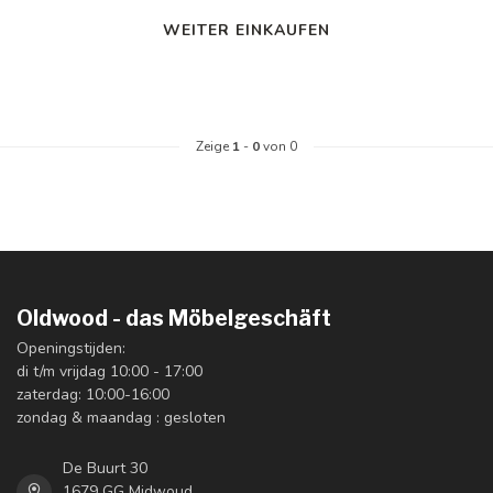
WEITER EINKAUFEN
Zeige
1
-
0
von 0
Oldwood - das Möbelgeschäft
Openingstijden:
di t/m vrijdag 10:00 - 17:00
zaterdag: 10:00-16:00
zondag & maandag : gesloten
De Buurt 30
1679 GG Midwoud