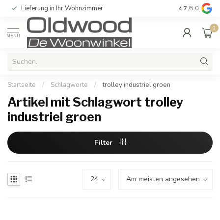
Lieferung in Ihr Wohnzimmer
Qualität und e
4.7
/5.0
0
MENU
Startseite
/
Schlagworte
/
trolley industriel groen
Artikel mit Schlagwort trolley
industriel groen
Filter