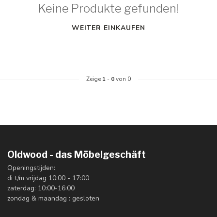
Keine Produkte gefunden!
WEITER EINKAUFEN
Zeige
1
-
0
von 0
Oldwood - das Möbelgeschäft
Openingstijden:
di t/m vrijdag 10:00 - 17:00
zaterdag: 10:00-16:00
zondag & maandag : gesloten