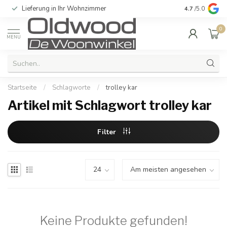
Lieferung in Ihr Wohnzimmer
Qualität und e
4.7
/5.0
0
MENU
Startseite
/
Schlagworte
/
trolley kar
Artikel mit Schlagwort trolley kar
Filter
Keine Produkte gefunden!