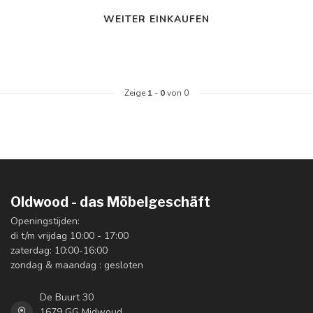
WEITER EINKAUFEN
Zeige
1
-
0
von 0
Oldwood - das Möbelgeschäft
Openingstijden:
di t/m vrijdag 10:00 - 17:00
zaterdag: 10:00-16:00
zondag & maandag : gesloten
De Buurt 30
1679 GG Midwoud