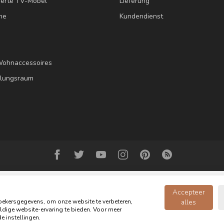
erte TV-Möbel
Lieferung
ne
Kundendienst
Wohnaccessoires
llungsraum
Accepteer
ekersgegevens, om onze website te verbeteren,
alles
dige website-ervaring te bieden. Voor meer
opyright 2026 Oldwood - das Möbelgeschäft - Powered by
webshop-servic
e instellingen.