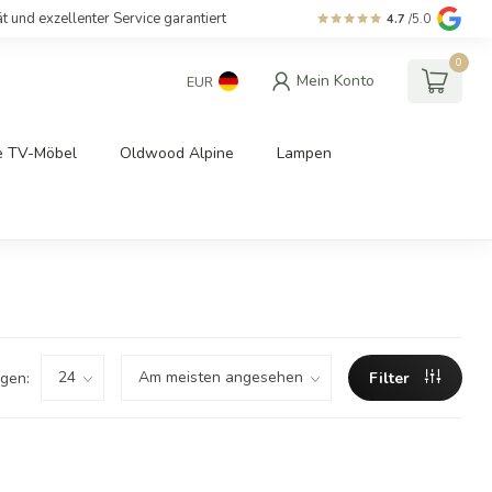
ät und exzellenter Service garantiert
4.7
/5.0
0
Mein Konto
EUR
e TV-Möbel
Oldwood Alpine
Lampen
gen:
Filter