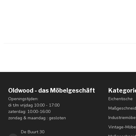
Oldwood - das Möbelgeschäft
Kategori
Openingstijden:
Eichentische
di t/m vrijdag 10:00 - 17:00
Maßgeschneid
zaterdag: 10:00-16:00
Industriemöbe
zondag & maandag : gesloten
Vintage-Möbe
De Buurt 30