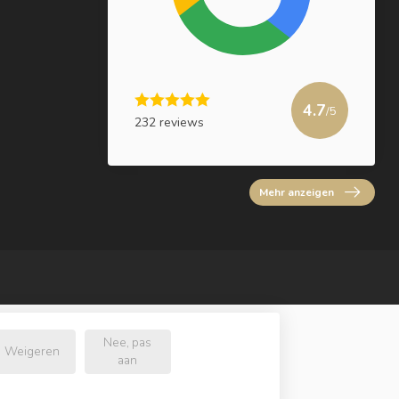
4.7
/5
232 reviews
Mehr anzeigen
Nee, pas
Weigeren
aan
e.nl