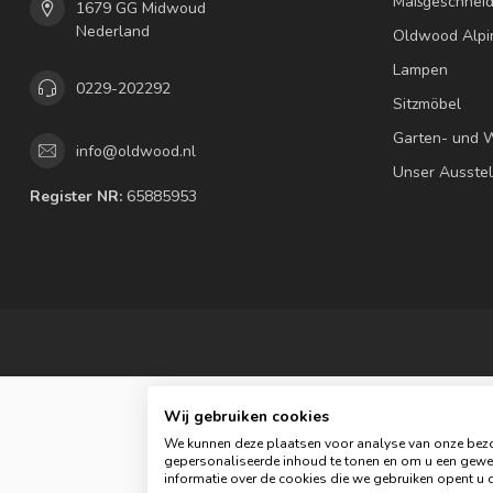
Maßgeschneid
1679 GG Midwoud
Nederland
Oldwood Alpi
Lampen
0229-202292
Sitzmöbel
Garten- und 
info@oldwood.nl
Unser Ausste
Register NR:
65885953
Wij gebruiken cookies
We kunnen deze plaatsen voor analyse van onze bezo
gepersonaliseerde inhoud te tonen en om u een gewel
© C
informatie over de cookies die we gebruiken opent u d