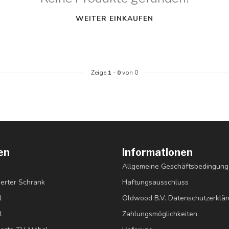
WEITER EINKAUFEN
Zeige
1
-
0
von 0
en
Informationen
Allgemeine Geschäftsbedingun
erter Schrank
Haftungsausschluss
l
Oldwood B.V. Datenschutzerklä
l
Zahlungsmöglichkeiten