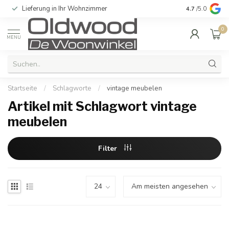
Lieferung in Ihr Wohnzimmer
Qualität und e
4.7
/5.0
0
MENU
Startseite
/
Schlagworte
/
vintage meubelen
Artikel mit Schlagwort vintage
meubelen
Filter