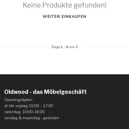
Keine Produkte gefunden!
WEITER EINKAUFEN
Zeige
1
-
0
von 0
Oldwood - das Möbelgeschäft
Openingstijden:
di t/m vrijdag 10:00 - 17:00
zaterdag: 10:00-16:00
zondag & maandag : gesloten