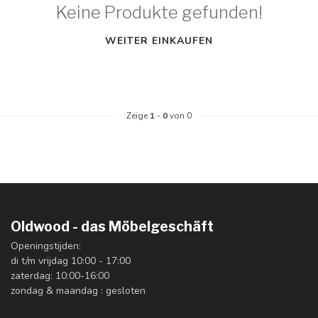
Keine Produkte gefunden!
WEITER EINKAUFEN
Zeige
1
-
0
von 0
Oldwood - das Möbelgeschäft
Openingstijden:
di t/m vrijdag 10:00 - 17:00
zaterdag: 10:00-16:00
zondag & maandag : gesloten