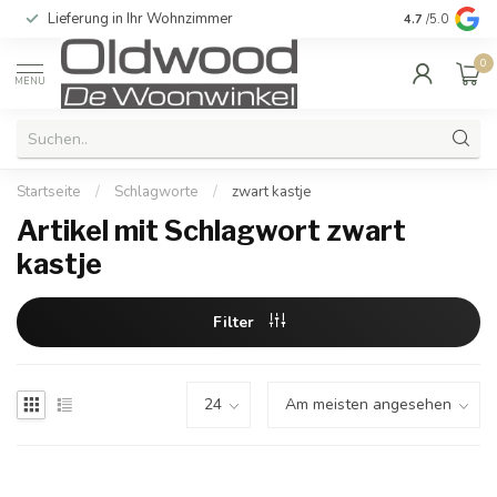
Lieferung in Ihr Wohnzimmer
Qualität und e
4.7
/5.0
0
MENU
Startseite
/
Schlagworte
/
zwart kastje
Artikel mit Schlagwort zwart
kastje
Filter