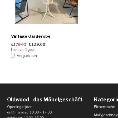
Vintage Garderobe
€129,00
€179,00
Nicht verfügbar
Vergleichen
Oldwood - das Möbelgeschäft
Kategori
Openingstijden:
Eichentische
di t/m vrijdag 10:00 - 17:00
Maßgeschneid
zaterdag: 10:00-16:00