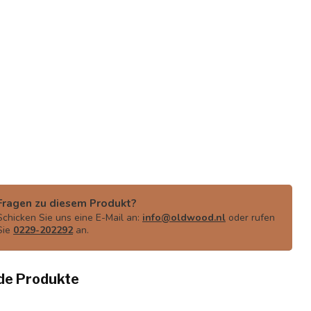
Fragen zu diesem Produkt?
Schicken Sie uns eine E-Mail an:
info@oldwood.nl
oder rufen
Sie
0229-202292
an.
de Produkte