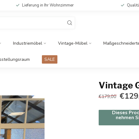
Lieferung in Ihr Wohnzimmer
Qualit
Industriemöbel
Vintage-Möbel
Maßgeschneidert
sstellungsraum
SALE
Vintage 
€129
€179,00
Dieses Prod
nehmen Si