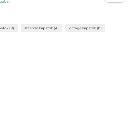
fügbar
pstok
(9)
staande kapstok
(4)
vintage kapstok
(6)