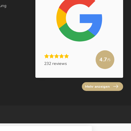
rung
4.7
/5
232 reviews
Mehr anzeigen