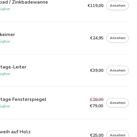
sbad / Zinkbadewanne
€119,00
Ansehen
fügbar
nkeimer
€24,95
Ansehen
fügbar
tage-Leiter
€39,00
Ansehen
fügbar
tage Fensterspiegel
€99,00
Ansehen
€79,00
fügbar
weih auf Holz
€25,00
Ansehen