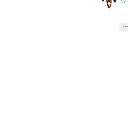
Ver
ka