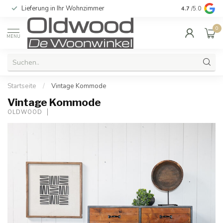
Lieferung in Ihr Wohnzimmer
Qualität und e
4.7
/5.0
0
MENU
Startseite
/
Vintage Kommode
Vintage Kommode
OLDWOOD