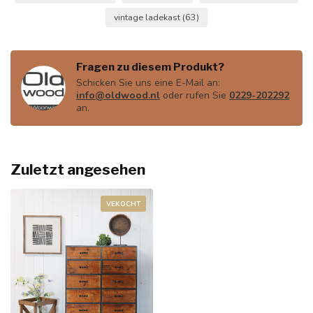
vintage ladekast
(63)
Fragen zu diesem Produkt?
Schicken Sie uns eine E-Mail an:
info@oldwood.nl
oder rufen Sie
0229-202292
an.
Zuletzt angesehen
VEKOCHT