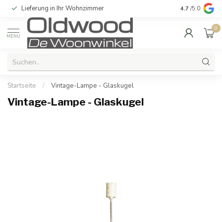
Lieferung in Ihr Wohnzimmer
Qualität und e
4.7
/5.0
0
MENU
Startseite
/
Vintage-Lampe - Glaskugel
Vintage-Lampe - Glaskugel