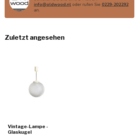
info@oldwood.nl
oder rufen Sie
0229-202292
an.
Zuletzt angesehen
Vintage-Lampe -
Glaskugel