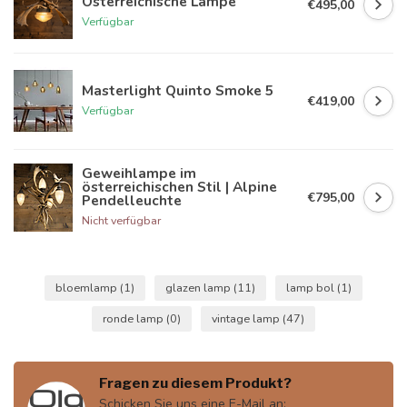
Österreichische Lampe
€495,00
Verfügbar
Masterlight Quinto Smoke 5
€419,00
Verfügbar
Geweihlampe im
österreichischen Stil | Alpine
€795,00
Pendelleuchte
Nicht verfügbar
bloemlamp
(1)
glazen lamp
(11)
lamp bol
(1)
ronde lamp
(0)
vintage lamp
(47)
Fragen zu diesem Produkt?
Schicken Sie uns eine E-Mail an: