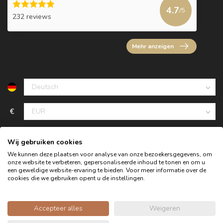
4.7
/5
232 reviews
Mehr anzeigen
€
Wij gebruiken cookies
We kunnen deze plaatsen voor analyse van onze bezoekersgegevens, om
onze website te verbeteren, gepersonaliseerde inhoud te tonen en om u
een geweldige website-ervaring te bieden. Voor meer informatie over de
cookies die we gebruiken opent u de instellingen.
Accepteer alles
Weigeren
© Copyright 2026 Oldwood - das Möbelgeschäft - Powered by