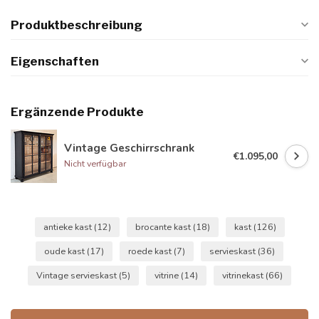
Produktbeschreibung
Eigenschaften
Ergänzende Produkte
Vintage Geschirrschrank
€1.095,00
Nicht verfügbar
antieke kast
(12)
brocante kast
(18)
kast
(126)
oude kast
(17)
roede kast
(7)
servieskast
(36)
Vintage servieskast
(5)
vitrine
(14)
vitrinekast
(66)