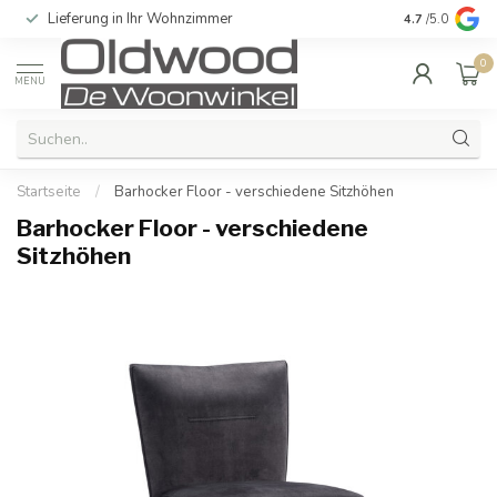
Lieferung in Ihr Wohnzimmer
Qualität und e
4.7
/5.0
0
MENU
Startseite
/
Barhocker Floor - verschiedene Sitzhöhen
Barhocker Floor - verschiedene
Sitzhöhen