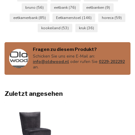
bruno
(56)
eetbank
(76)
eetbanken
(9)
eetkamerbank
(85)
Eetkamerstoel
(146)
horeca
(59)
kookeiland
(53)
kruk
(36)
Fragen zu diesem Produkt?
Schicken Sie uns eine E-Mail an:
info@oldwood.nl
oder rufen Sie
0229-202292
an.
Zuletzt angesehen