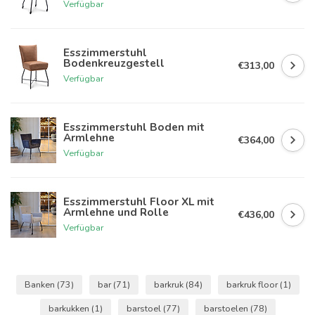
Verfügbar
Esszimmerstuhl
Bodenkreuzgestell
€313,00
Verfügbar
Esszimmerstuhl Boden mit
Armlehne
€364,00
Verfügbar
Esszimmerstuhl Floor XL mit
Armlehne und Rolle
€436,00
Verfügbar
Banken
(73)
bar
(71)
barkruk
(84)
barkruk floor
(1)
barkukken
(1)
barstoel
(77)
barstoelen
(78)