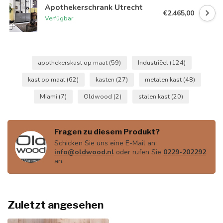
Apothekerschrank Utrecht
€2.465,00
Verfügbar
apothekerskast op maat
(59)
Industriëel
(124)
kast op maat
(62)
kasten
(27)
metalen kast
(48)
Miami
(7)
Oldwood
(2)
stalen kast
(20)
Fragen zu diesem Produkt?
Schicken Sie uns eine E-Mail an:
info@oldwood.nl
oder rufen Sie
0229-202292
an.
Zuletzt angesehen