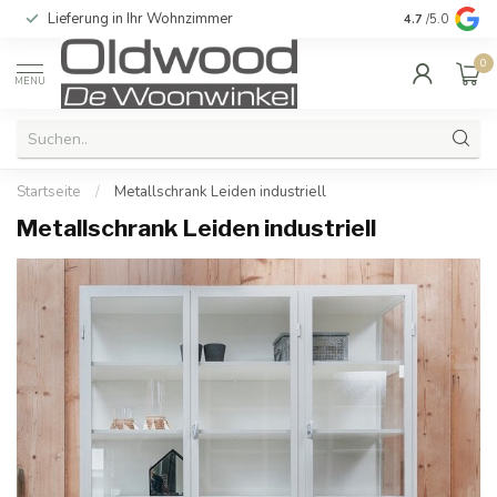
Lieferung in Ihr Wohnzimmer
Qualität und e
4.7
/5.0
0
MENU
Startseite
/
Metallschrank Leiden industriell
Metallschrank Leiden industriell