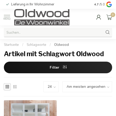
Lieferung in Ihr Wohnzimmer
Qualität und e
4.7
/5.0
0
MENU
Startseite
/
Schlagworte
/
Oldwood
Artikel mit Schlagwort Oldwood
Filter