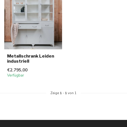
Metallschrank Leiden
industriell
€2.795,00
Verfügbar
Zeige
1
-
1
von 1