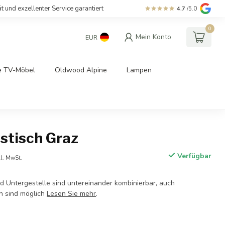
ät und exzellenter Service garantiert
4.7
/5.0
0
Mein Konto
EUR
e TV-Möbel
Oldwood Alpine
Lampen
stisch Graz
Verfügbar
kl. MwSt.
nd Untergestelle sind untereinander kombinierbar, auch
n sind möglich
Lesen Sie mehr
.