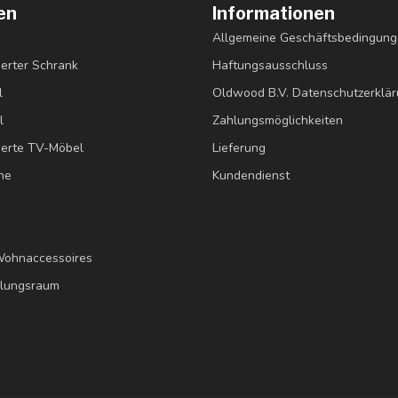
en
Informationen
Allgemeine Geschäftsbedingun
erter Schrank
Haftungsausschluss
l
Oldwood B.V. Datenschutzerklä
l
Zahlungsmöglichkeiten
erte TV-Möbel
Lieferung
ne
Kundendienst
Wohnaccessoires
llungsraum