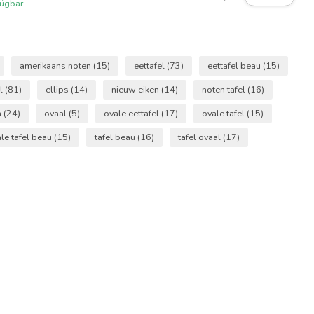
fügbar
amerikaans noten
(15)
eettafel
(73)
eettafel beau
(15)
el
(81)
ellips
(14)
nieuw eiken
(14)
noten tafel
(16)
n
(24)
ovaal
(5)
ovale eettafel
(17)
ovale tafel
(15)
le tafel beau
(15)
tafel beau
(16)
tafel ovaal
(17)