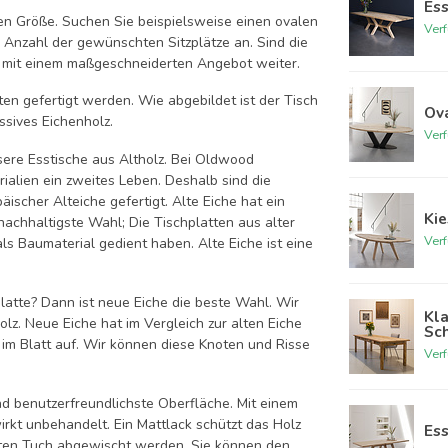
Ess
ten Größe. Suchen Sie beispielsweise einen ovalen
Ver
e Anzahl der gewünschten Sitzplätze an. Sind die
 mit einem maßgeschneiderten Angebot weiter.
en gefertigt werden. Wie abgebildet ist der Tisch
Ov
ssives Eichenholz.
Ver
ere Esstische aus Altholz. Bei Oldwood
ialien ein zweites Leben. Deshalb sind die
scher Alteiche gefertigt. Alte Eiche hat ein
Kie
 nachhaltigste Wahl; Die Tischplatten aus alter
Ver
ls Baumaterial gedient haben. Alte Eiche ist eine
latte? Dann ist neue Eiche die beste Wahl. Wir
Kla
lz. Neue Eiche hat im Vergleich zur alten Eiche
Sc
 im Blatt auf. Wir können diese Knoten und Risse
Ver
nd benutzerfreundlichste Oberfläche. Mit einem
irkt unbehandelt. Ein Mattlack schützt das Holz
Ess
hten Tuch abgewischt werden. Sie können den