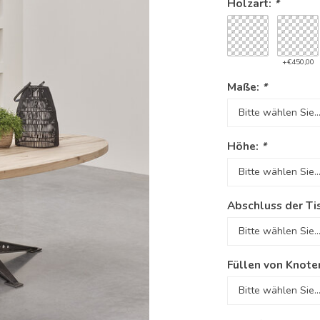
Holzart:
*
+€450,00
Maße:
*
Höhe:
*
Abschluss der Ti
Füllen von Knote