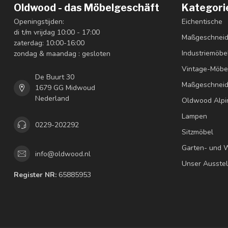
Oldwood - das Möbelgeschäft
Kategori
Openingstijden:
Eichentische
di t/m vrijdag 10:00 - 17:00
Maßgeschneid
zaterdag: 10:00-16:00
Industriemöbe
zondag & maandag : gesloten
Vintage-Möbe
De Buurt 30
Maßgeschneid
1679 GG Midwoud
Nederland
Oldwood Alpi
Lampen
0229-202292
Sitzmöbel
Garten- und 
info@oldwood.nl
Unser Ausste
Register NR:
65885953