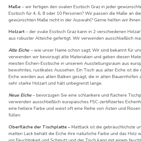
Maße
– wir fertigen den ovalen Esstisch Graz in jeder gewünsch
Esstisch für 4, 6, 8 oder 10 Personen? Wir passen die Maße an di
gewünschten Maße nicht in der Auswahl? Gerne helfen wir Ihnen
Holzart
– der ovale Esstisch Graz kann in 2 verschiedenen Holzart
aus robuster Alteiche gefertigt. Wir verwenden ausschließlich ma
Alte Eiche –
wie unser Name schon sagt; Wir sind bekannt für uns
verwenden wir bevorzugt alte Materialien und geben diesen Mater
meisten Eichen-Esstische in unserem Ausstellungsraum aus europäi
bewohntes, rustikales Aussehen. Ein Tisch aus alter Eiche ist die
Eiche werden aus alten Balken gesägt, die in alten Bauernhöfen a
sehr starke Holzart und hält unbegrenzt lange.
Neue Eiche
– bevorzugen Sie eine schlankere und flachere Tischp
verwenden ausschließlich europäisches FSC-zertifiziertes Eichenho
eine hellere Farbe und weist oft eine Reihe von Ästen und Rissen
füllen.
Oberfläche der Tischplatte –
Mattlack ist die gebräuchlichste u
matten Lack behält die Eiche ihre natürliche Farbe und das Holz w
vor Feuchtigkeit und Schmutz und der Tisch kann mit einem feuc