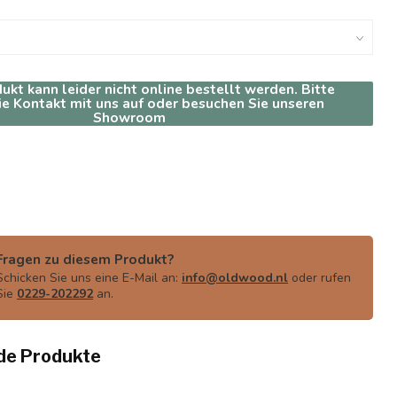
ukt kann leider nicht online bestellt werden. Bitte
e Kontakt mit uns auf oder besuchen Sie unseren
Showroom
Fragen zu diesem Produkt?
Schicken Sie uns eine E-Mail an:
info@oldwood.nl
oder rufen
Sie
0229-202292
an.
de Produkte