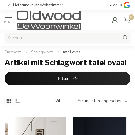
Lieferung in Ihr Wohnzimmer
Qualität und e
4.7
/5.0
0
MENU
Startseite
/
Schlagworte
/
tafel ovaal
Artikel mit Schlagwort tafel ovaal
Filter