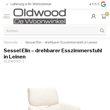
Lieferung in Ihr Wohnzimmer
Qualität und e
4.7
/5.0
0
MENU
Startseite
/
Sessel Elin – drehbarer Esszimmerstuhl in Leinen
Sessel Elin – drehbarer Esszimmerstuhl
in Leinen
OLDWOOD