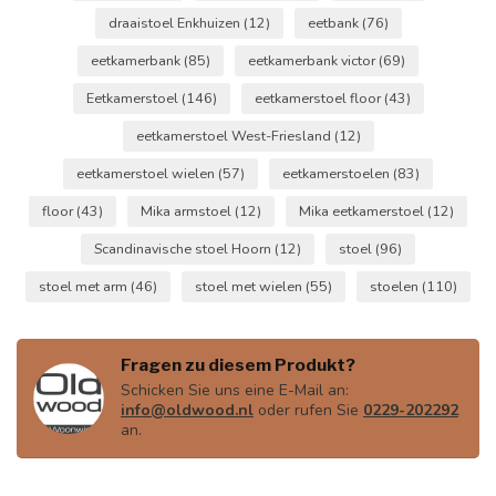
draaistoel Enkhuizen
(12)
eetbank
(76)
eetkamerbank
(85)
eetkamerbank victor
(69)
Eetkamerstoel
(146)
eetkamerstoel floor
(43)
eetkamerstoel West-Friesland
(12)
eetkamerstoel wielen
(57)
eetkamerstoelen
(83)
floor
(43)
Mika armstoel
(12)
Mika eetkamerstoel
(12)
Scandinavische stoel Hoorn
(12)
stoel
(96)
stoel met arm
(46)
stoel met wielen
(55)
stoelen
(110)
Fragen zu diesem Produkt?
Schicken Sie uns eine E-Mail an:
info@oldwood.nl
oder rufen Sie
0229-202292
an.