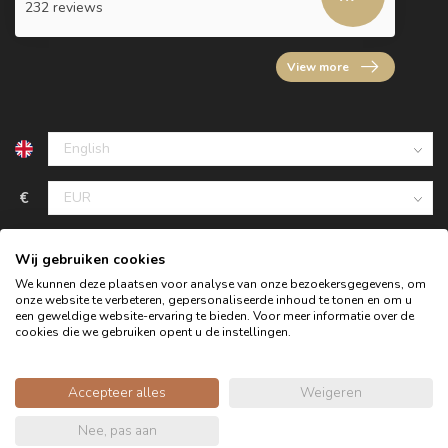
232 reviews
View more
€
Wij gebruiken cookies
We kunnen deze plaatsen voor analyse van onze bezoekersgegevens, om
onze website te verbeteren, gepersonaliseerde inhoud te tonen en om u
een geweldige website-ervaring te bieden. Voor meer informatie over de
cookies die we gebruiken opent u de instellingen.
Accepteer alles
Weigeren
© Copyright 2026 Oldwood - the furniture store - Powered by
Nee, pas aan
webshop-service.nl