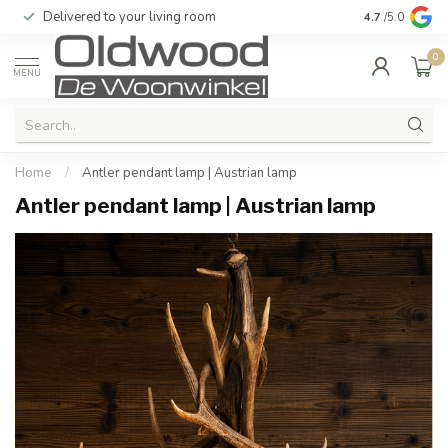
Delivered to your living room
Quality & exc
4.7
/5.0
0
MENU
Home
/
Antler pendant lamp | Austrian lamp
Antler pendant lamp | Austrian lamp