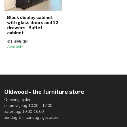
Black display cabinet
with glass doors and 12
drawers | Buffet
cabinet
€1.495,00
Available
Oldwood - the furniture store
Openingstijden:
di t/m vrijdag 10:00 - 17:00
zaterdag: 10:00-16:00
zondag & maandag : gesloten