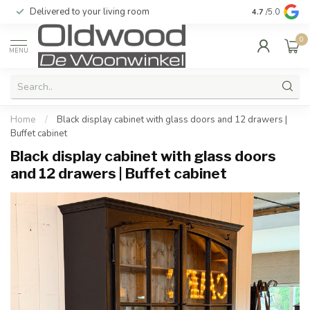
Delivered to your living room
Quality & exc
4.7
/5.0
0
MENU
Home
/
Black display cabinet with glass doors and 12 drawers |
Buffet cabinet
Black display cabinet with glass doors
and 12 drawers | Buffet cabinet