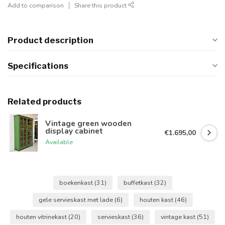
Add to comparison
Share this product
Product description
Specifications
Related products
Vintage green wooden
display cabinet
€1.695,00
Available
boekenkast
(31)
buffetkast
(32)
gele servieskast met lade
(6)
houten kast
(46)
houten vitrinekast
(20)
servieskast
(36)
vintage kast
(51)