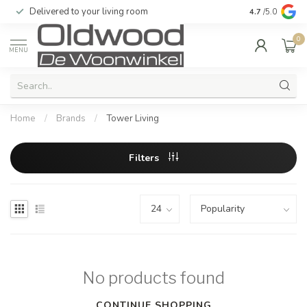
Delivered to your living room
Quality & exc
4.7
/5.0
0
MENU
Home
/
Brands
/
Tower Living
Filters
No products found
CONTINUE SHOPPING