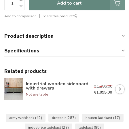
Add to cart
Add to comparison
Share this product
Product description
Specifications
Related products
Industrial wooden sideboard
€1.295,00
with drawers
€1.095,00
Not available
army werkbank
(42)
dressoir
(287)
houten ladekast
(17)
industriële ladekast
(28)
ladekast
(85)