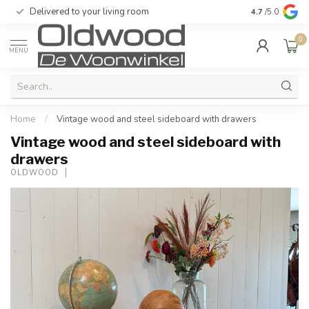
Delivered to your living room
Quality & exc
4.7
/5.0
0
MENU
Home
/
Vintage wood and steel sideboard with drawers
Vintage wood and steel sideboard with
drawers
OLDWOOD