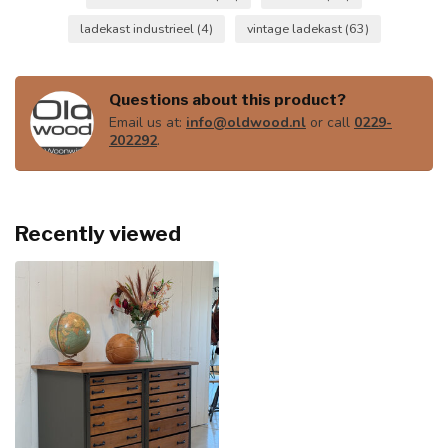
ladekast industrieel
(4)
vintage ladekast
(63)
Questions about this product?
Email us at:
info@oldwood.nl
or call
0229-
202292
.
Recently viewed