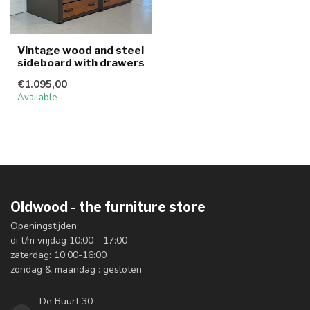
Vintage wood and steel
sideboard with drawers
€1.095,00
Available
Oldwood - the furniture store
Openingstijden:
di t/m vrijdag 10:00 - 17:00
zaterdag: 10:00-16:00
zondag & maandag : gesloten
De Buurt 30