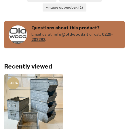
vintage opbergbak
(1)
Questions about this product?
Email us at:
info@oldwood.nl
or call
0229-
202292
.
Recently viewed
-38%