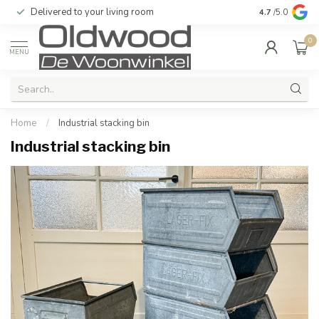
Delivered to your living room
Quality & exc
4.7
/5.0
0
MENU
Home
/
Industrial stacking bin
Industrial stacking bin