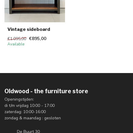
Vintage sideboard
€895,00
€1.095,00
Available
Oldwood - the furniture store
Openingstijden:
di t/m vrijdag 10:00 - 17:00
zaterdag: 10:00-16:00
zondag & maandag : gesloten
De Buurt 30