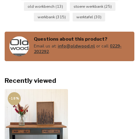
old workbench
(13)
stoere werkbank
(25)
werkbank
(315)
werktafel
(30)
Questions about this product?
Email us at:
info@oldwood.nl
or call
0229-
202292
.
Recently viewed
-18%