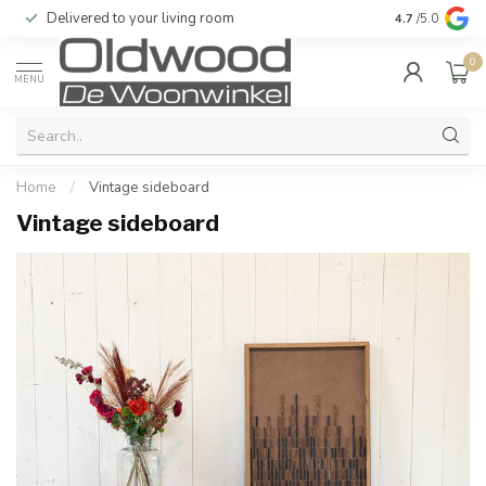
Delivered to your living room
Quality & exc
4.7
/5.0
0
MENU
Home
/
Vintage sideboard
Vintage sideboard