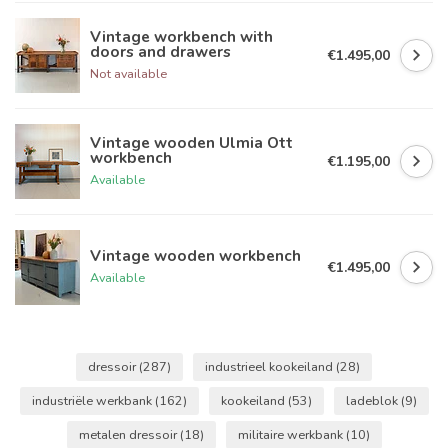
Vintage workbench with
doors and drawers
€1.495,00
Not available
Vintage wooden Ulmia Ott
workbench
€1.195,00
Available
Vintage wooden workbench
€1.495,00
Available
dressoir
(287)
industrieel kookeiland
(28)
industriële werkbank
(162)
kookeiland
(53)
ladeblok
(9)
metalen dressoir
(18)
militaire werkbank
(10)