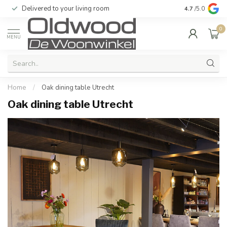
Delivered to your living room
Quality & exc
4.7
/5.0
0
MENU
Home
/
Oak dining table Utrecht
Oak dining table Utrecht