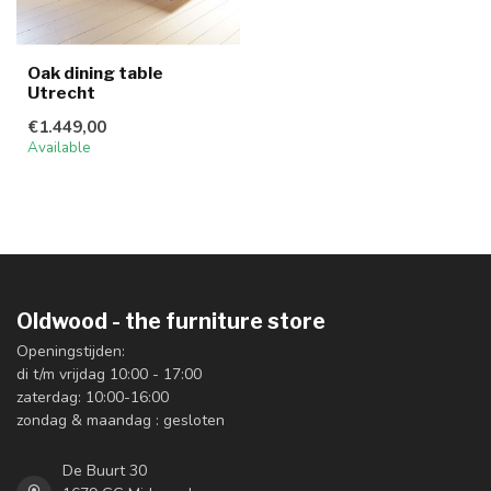
Oak dining table
Utrecht
€1.449,00
Available
Oldwood - the furniture store
Openingstijden:
di t/m vrijdag 10:00 - 17:00
zaterdag: 10:00-16:00
zondag & maandag : gesloten
De Buurt 30