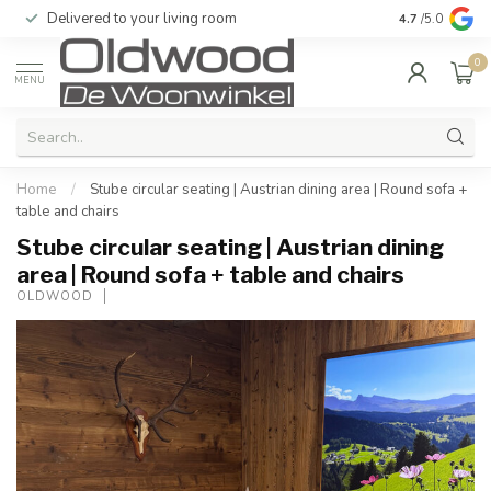
Delivered to your living room
Quality & exc
4.7
/5.0
0
MENU
Home
/
Stube circular seating | Austrian dining area | Round sofa +
table and chairs
Stube circular seating | Austrian dining
area | Round sofa + table and chairs
OLDWOOD