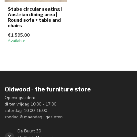
Stube circular seating |
Austrian dining area |
Round sofa + table and
chairs
€1.595,00
Available
Oldwood - the furniture store
Openingstijden:
di t/m vrijdag 10:00 - 17:00
zaterdag: 10:00-16:00
zondag & maandag : gesloten
De Buurt 30