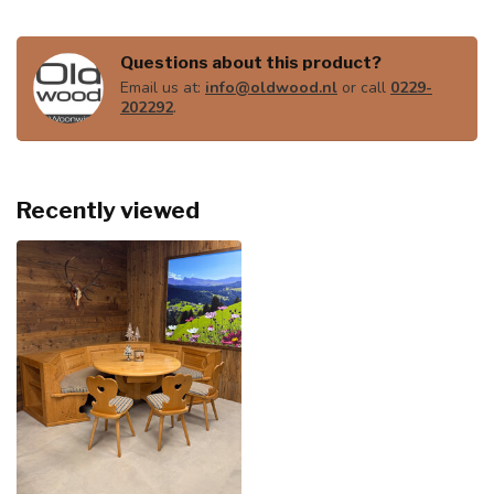
Questions about this product?
Email us at:
info@oldwood.nl
or call
0229-
202292
.
Recently viewed