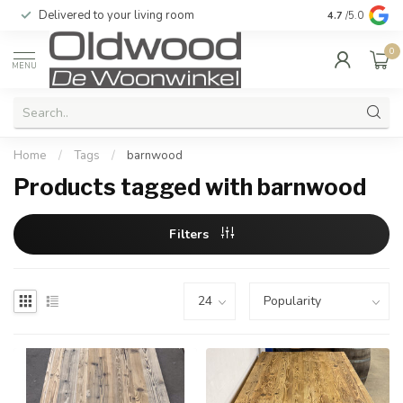
Delivered to your living room
Quality & exc
4.7
/5.0
0
MENU
Home
/
Tags
/
barnwood
Products tagged with barnwood
Filters