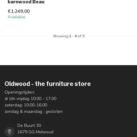
barnwood Beau
€1.249,00
Available
Showing
1
-
9
of 9
Oldwood - the furniture store
Openingstijden:
di t/m vrijdag 10:00 - 17:00
zaterdag: 10:00-16:00
zondag & maandag : gesloten
De Buurt 30
1679 GG Midwoud