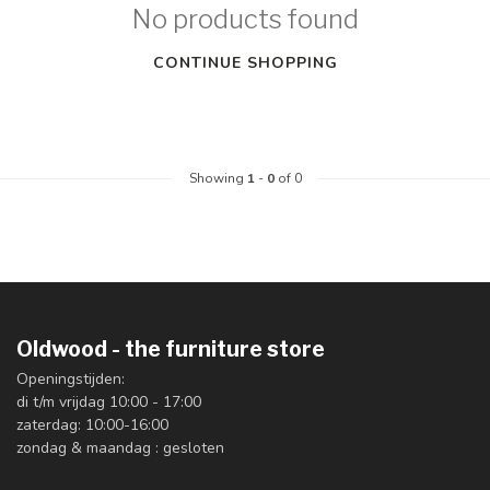
No products found
CONTINUE SHOPPING
Showing
1
-
0
of 0
Oldwood - the furniture store
Openingstijden:
di t/m vrijdag 10:00 - 17:00
zaterdag: 10:00-16:00
zondag & maandag : gesloten