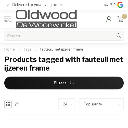
Delivered to your living room
Quality & exc
4.7
/5.0
0
MENU
Home
/
Tags
/
fauteuil met ijzeren frame
Products tagged with fauteuil met
ijzeren frame
Filters