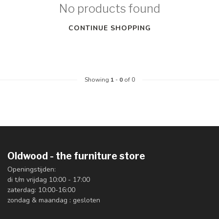
No products found
CONTINUE SHOPPING
Showing
1
-
0
of 0
Oldwood - the furniture store
Openingstijden:
di t/m vrijdag 10:00 - 17:00
zaterdag: 10:00-16:00
zondag & maandag : gesloten