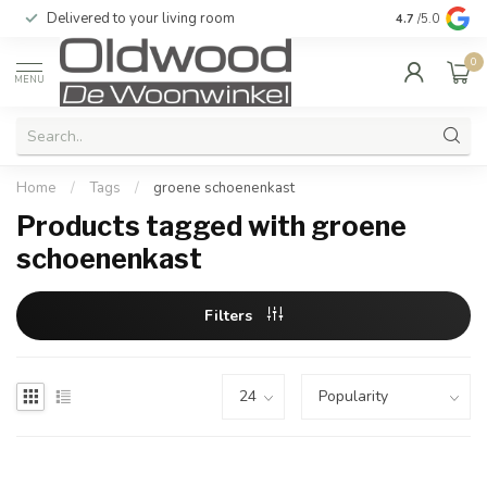
Delivered to your living room
Quality & exc
4.7
/5.0
0
MENU
Home
/
Tags
/
groene schoenenkast
Products tagged with groene
schoenenkast
Filters