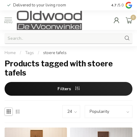
Delivered to your living room
Quality & exc
4.7
/5.0
0
MENU
Home
/
Tags
/
stoere tafels
Products tagged with stoere
tafels
Filters